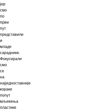
јер
смо
по
први
пут
представили
и
младе
сараднике.
Фокусирали
смо
се
на
најједноставније
кораке
попут
мљевења
пластике