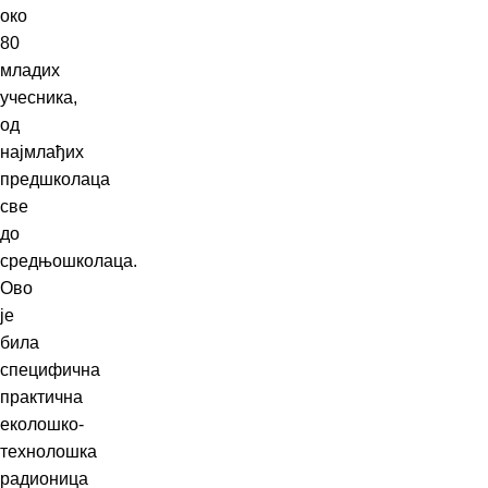
око
80
младих
учесника,
од
најмлађих
предшколаца
све
до
средњошколаца.
Ово
је
била
специфична
практична
еколошко-
технолошка
радионица