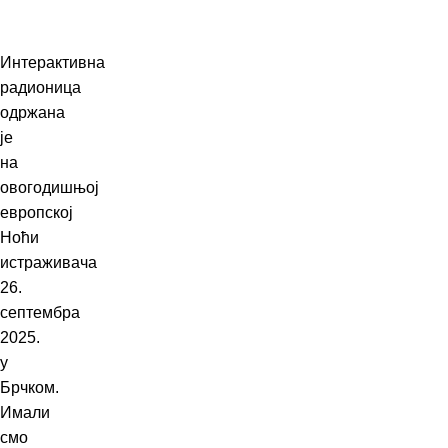
Чланци
Menu
Интерактивна
радионица
одржана
је
на
овогодишњој
европској
Ноћи
истраживача
26.
септембра
2025.
у
Брчком.
Имали
смо