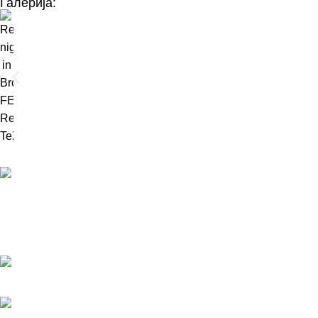
Галерија:
ReX TeX покреће економски раст производњом
рециклираног xPET филамента, еколошки прихватљивих
фигурица и интерактивних радионица, претварајући отпад
у вриједне, тржишно исплативе производе.
Сафвет-бега Башагића 1/А, Брчко, БиХ
е-пошта: info@rex-tex.com