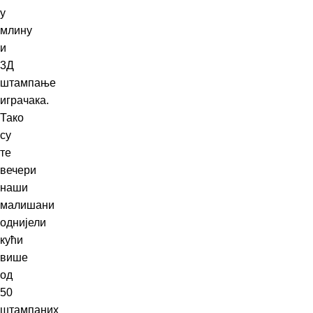
у
млину
и
3Д
штампање
играчака.
Тако
су
те
вечери
наши
малишани
однијели
кући
више
од
50
штампаних