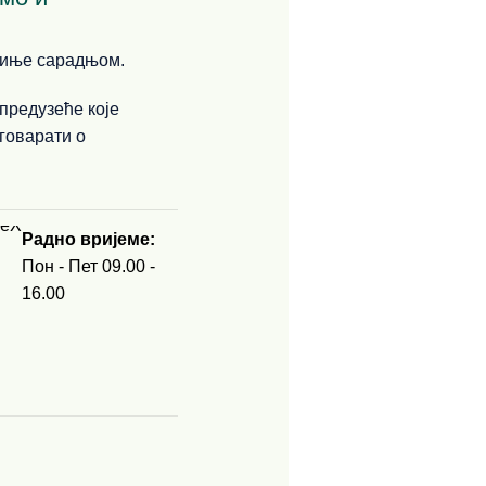
очиње сарадњом.
предузеће које
говарати о
Радно вријеме:
Пон - Пет 09.00 -
16.00