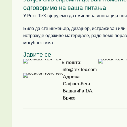
одговоримо на ваша питања
У Рекс ТеХ вјерујемо да смислена иновација п
Било да сте инжењер, дизајнер, истраживач или 
истражује одрживе материјале, радо ћемо пораз
могућностима.
Јавите се
Е-пошта:
info@rex-tex.com
Адреса:
Сафвет-бега
Башагића 1/A,
Брчко