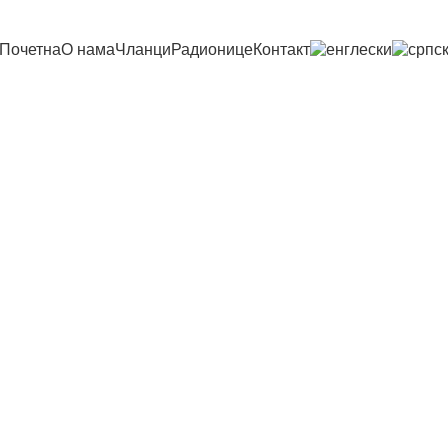
Почетна
О нама
Чланци
Радионице
Контакт