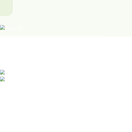
ReX TeX покреће економски раст производњом
рециклираног xPET филамента, еколошки
прихватљивих фигурица и интерактивних радионица,
претварајући отпад у вриједне, тржишно исплативе
производе.
Сафвет-бега Башагића 1/А, Брчко, БиХ
е-пошта: info@rex-tex.com