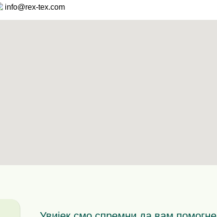
info@rex-tex.com
Увијек смо спремни да вам помогне