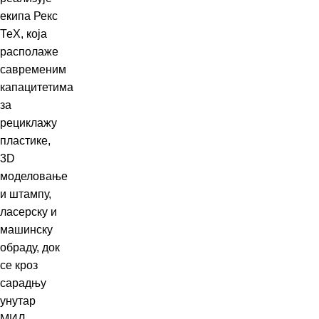
екипа Рекс
ТеХ, која
располаже
савременим
капацитетима
за
рециклажу
пластике,
3D
моделовање
и штампу,
ласерску и
машинску
обраду, док
се кроз
сарадњу
унутар
МИЛ