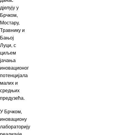
данас
дјелују у
Брчком,
Мостару,
Травнику и
Бањој
Луци, с
циљем
јачања
иновационог
потенцијала
малих и
средњих
предузећа.
У Брчком,
иновациону
лабораторију
реализује