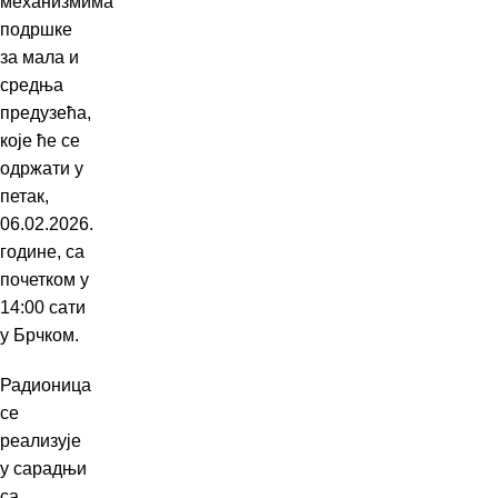
механизмима
подршке
за мала и
средња
предузећа,
које ће се
одржати у
петак,
06.02.2026.
године, са
почетком у
14:00 сати
у Брчком.
Радионица
се
реализује
у сарадњи
са