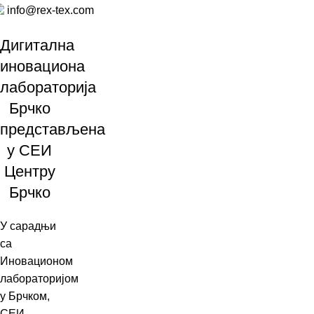
Чланци
info@rex-tex.com
Дигитална
иновациона
лабораторија
Брчко
представљена
у СЕИ
Центру
Брчко
У сарадњи
са
Иновационом
лабораторијом
у Брчком,
СЕИ