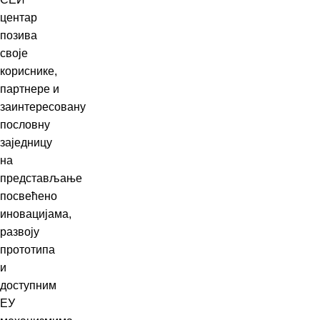
центар
позива
своје
кориснике,
партнере и
заинтересовану
пословну
заједницу
на
представљање
посвећено
иновацијама,
развоју
прототипа
и
доступним
ЕУ