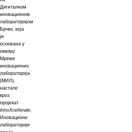
Дигиталном
иновационом
лабораторијом
Брчко, која
је
основана у
оквиру
Мреже
иновационих
лабораторија
(МИЛ),
настале
кроз
пројекат
InnoXcellerate
.
Иновационе
лабораторије