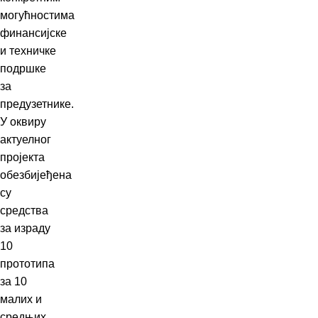
могућностима
финансијске
и техничке
подршке
за
предузетнике.
У оквиру
актуелног
пројекта
обезбијеђена
су
средства
за израду
10
прототипа
за 10
малих и
средњих