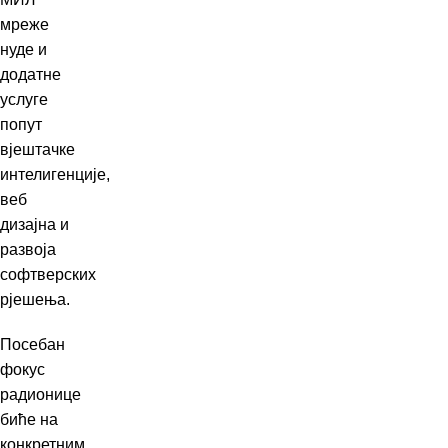
мреже
нуде и
додатне
услуге
попут
вјештачке
интелигенције,
веб
дизајна и
развоја
софтверских
рјешења.
Посебан
фокус
радионице
биће на
конкретним