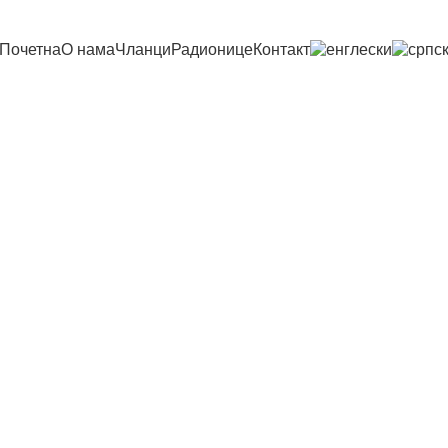
Почетна
О нама
Чланци
Радионице
Контакт