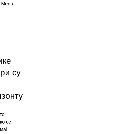
Menu
Shop
Categories
ике
ри су
изонту
то
ко се
ма!